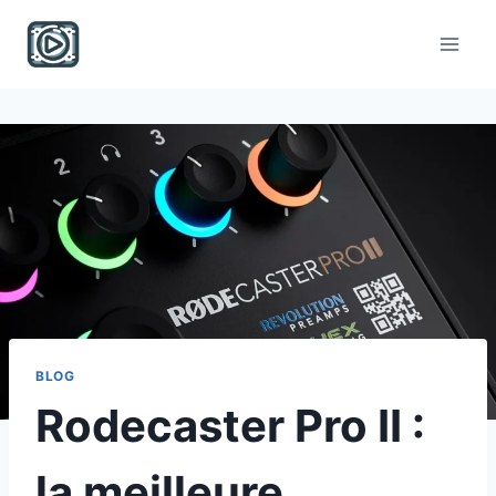
Skip
to
content
BLOG
Rodecaster Pro II :
la meilleure