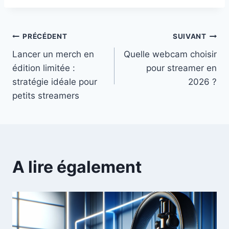
Navigation
PRÉCÉDENT
SUIVANT
Lancer un merch en
Quelle webcam choisir
de
édition limitée :
pour streamer en
stratégie idéale pour
2026 ?
l’article
petits streamers
A lire également