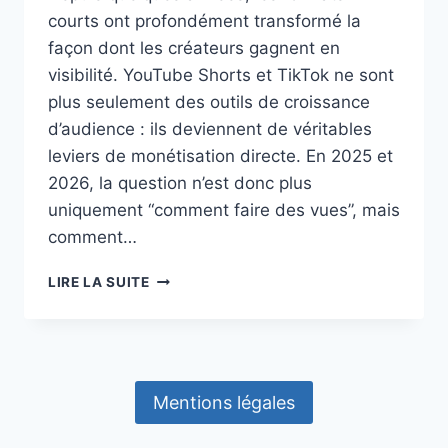
courts ont profondément transformé la
façon dont les créateurs gagnent en
visibilité. YouTube Shorts et TikTok ne sont
plus seulement des outils de croissance
d’audience : ils deviennent de véritables
leviers de monétisation directe. En 2025 et
2026, la question n’est donc plus
uniquement “comment faire des vues”, mais
comment…
YOUTUBE
LIRE LA SUITE
SHORTS,
TIKTOK
ET
MERCH
:
Mentions légales
TRANSFORMER
LA
VIRALITÉ