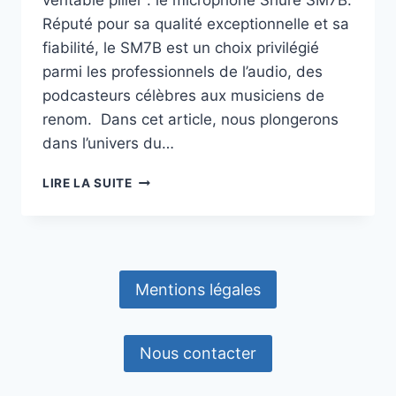
véritable pilier : le microphone Shure SM7B.
Réputé pour sa qualité exceptionnelle et sa
fiabilité, le SM7B est un choix privilégié
parmi les professionnels de l’audio, des
podcasteurs célèbres aux musiciens de
renom. Dans cet article, nous plongerons
dans l’univers du…
LE
LIRE LA SUITE
MICROPHONE
SHURE
SM7B
:
LA
Mentions légales
VALEUR
SÛRE
DU
STREAMING
Nous contacter