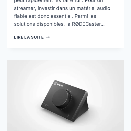
peut rapidement les faire fuir. Pour un
streamer, investir dans un matériel audio
fiable est donc essentiel. Parmi les
solutions disponibles, la RØDECaster…
RØDECASTER
LIRE LA SUITE
PRO
II
:
LA
CARTE
SON
ULTIME
POUR
LES
STREAMERS
EN
2026
?