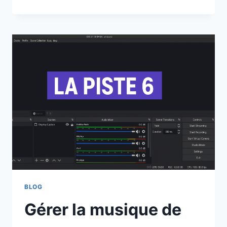
LE
TRAITEMENT
AUDIO
DANS
OBS
:
COMPRENDRE
ET
RÉGLER
LE
COMPRESSEUR,
LE
NOISE
GATE,
L’EXPANDER
ET
LE
LIMITER
BLOG
Gérer la musique de