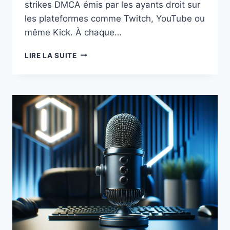
strikes DMCA émis par les ayants droit sur
les plateformes comme Twitch, YouTube ou
même Kick. À chaque…
GÉRER
LIRE LA SUITE
LA
MUSIQUE
DE
FOND
EN
STREAMING
:
TOUT
COMPRENDRE
SUR
LA
“PISTE
6”
DANS
OBS
POUR