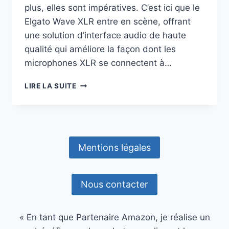
plus, elles sont impératives. C’est ici que le
Elgato Wave XLR entre en scène, offrant
une solution d’interface audio de haute
qualité qui améliore la façon dont les
microphones XLR se connectent à…
DÉCOUVREZ
LIRE LA SUITE
LE
ELGATO
WAVE
XLR
:
Mentions légales
SOLUTION
AUDIO
POUR
LES
Nous contacter
STREAMERS
ET
PODCASTEURS
« En tant que Partenaire Amazon, je réalise un